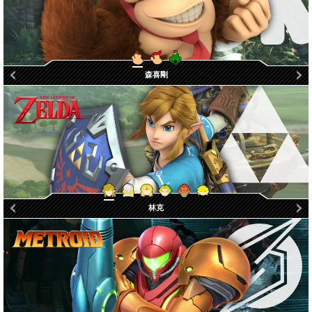
庫魯魯王
森喜剛
狄狄剛
年幼林克
加儂多夫
卡通林克
薩爾達
林克
希克