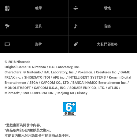
教學
場地
道具
音樂
影片
大亂鬥部落格
© 2018 Nintendo
Original Game:
© Nintendo / HAL Laboratory, Inc.
Characters:
© Nintendo / HAL Laboratory, Inc. / Pokémon. / Creatures Inc. / GAME
FREAK inc. / SHIGESATO ITOI / APE inc. / INTELLIGENT SYSTEMS / Konami Digital
Entertainment / SEGA / CAPCOM CO., LTD. / BANDAI NAMCO Entertainment Inc. /
MONOLITHSOFT / CAPCOM U.S.A., INC. / SQUARE ENIX CO., LTD. / ATLUS /
Microsoft / SNK CORPORATION. / Mojang AB / Disney
遊戲畫面為開發中內容。
商品版內部分詞彙以英文顯示。
本網頁內顯示的用語部分可能與商品版不同。