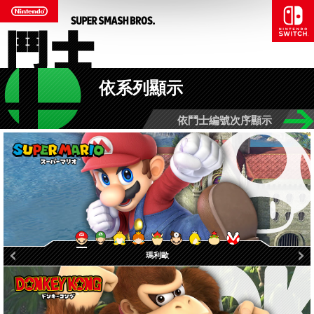
依系列顯示
依鬥士編號次序顯示
羅潔塔＆奇可
瑪利歐醫生
碧姬公主
黛西公主
瑪利歐
路易吉
庫巴Jr.
吞食花
庫巴