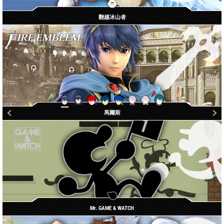
翻越冰山者
貝雷特 / 貝雷絲
馬爾斯
露琪娜
庫洛武
魯弗萊
羅伊
艾克
神威
Mr. GAME
& WATCH