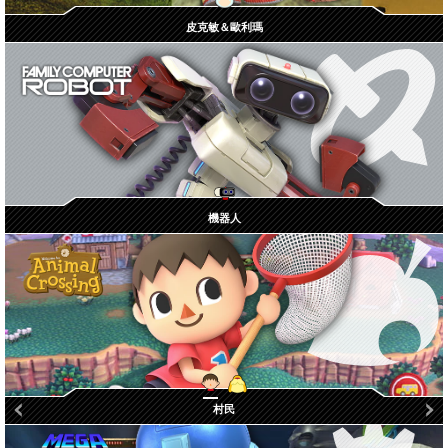
皮克敏＆歐利瑪
機器人
西施惠
村民