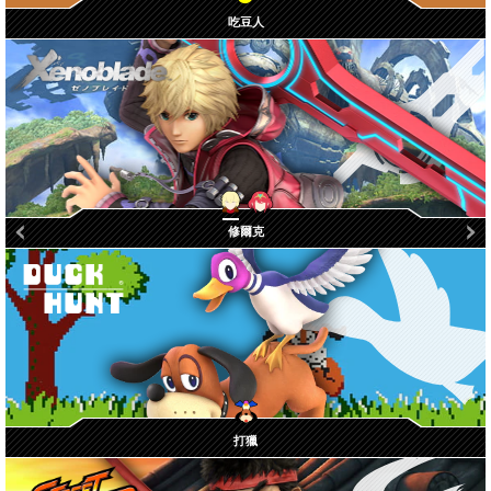
吃豆人
修爾克
焰 / 光
打獵