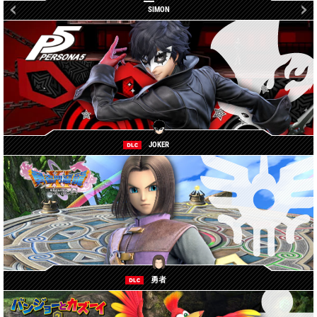
RICHTER
SIMON
JOKER
勇者