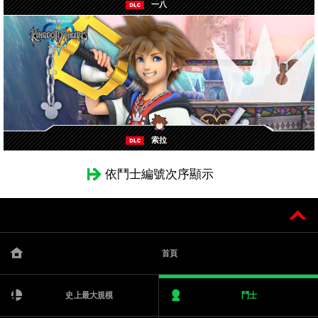
一八
索拉
依鬥士編號次序顯示
首頁
史上最大規模
鬥士