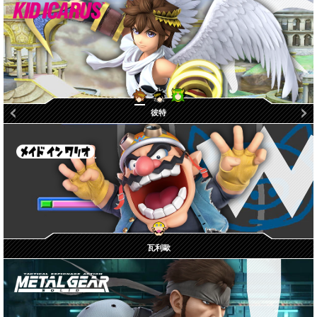
黑暗彼特
帕露蒂娜
彼特
瓦利歐