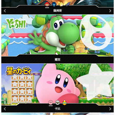
零裝甲薩姆斯
黑暗薩姆斯
薩姆斯
利德雷
耀西
帝帝帝大王
魅塔騎士
卡比