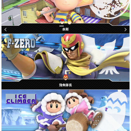
奈斯
琉加
飛隼隊長