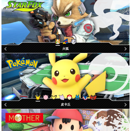
法爾科
沃爾夫
火狐
寶可夢訓練家
熾焰咆哮虎
路卡利歐
甲賀忍蛙
皮卡丘
胖丁
皮丘
超夢