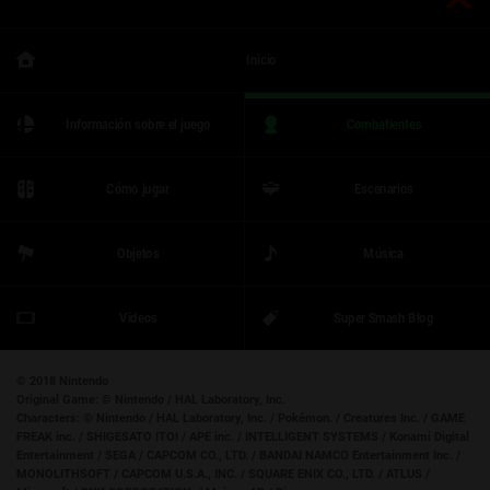
Inicio
Información sobre el juego
Combatientes
Cómo jugar
Escenarios
Objetos
Música
Videos
Super Smash Blog
© 2018 Nintendo
Original Game:
© Nintendo / HAL Laboratory, Inc.
Characters:
© Nintendo / HAL Laboratory, Inc. / Pokémon. / Creatures Inc. / GAME
FREAK inc. / SHIGESATO ITOI / APE inc. / INTELLIGENT SYSTEMS / Konami Digital
Entertainment / SEGA / CAPCOM CO., LTD. / BANDAI NAMCO Entertainment Inc. /
MONOLITHSOFT / CAPCOM U.S.A., INC. / SQUARE ENIX CO., LTD. / ATLUS /