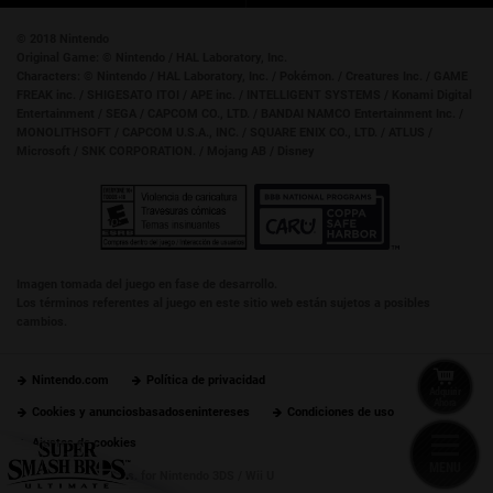
© 2018 Nintendo
Original Game:
© Nintendo / HAL Laboratory, Inc.
Characters:
© Nintendo / HAL Laboratory, Inc. / Pokémon. / Creatures Inc. / GAME
FREAK inc. / SHIGESATO ITOI / APE inc. / INTELLIGENT SYSTEMS / Konami Digital
Entertainment / SEGA / CAPCOM CO., LTD. / BANDAI NAMCO Entertainment Inc. /
MONOLITHSOFT / CAPCOM U.S.A., INC. / SQUARE ENIX CO., LTD. / ATLUS /
Microsoft / SNK CORPORATION. / Mojang AB / Disney
Imagen tomada del juego en fase de desarrollo.
Los términos referentes al juego en este sitio web están sujetos a posibles
cambios.
Nintendo.com
Política de privacidad
Adquirir
Ahora
Cookies y anunciosbasadosenintereses
Condiciones de uso
Ajustes de cookies
MENU
Super Smash Bros. for Nintendo 3DS / Wii U