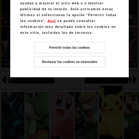
ayudan a mejorar el sitio web o a mostrar
publicidad de tu interés. Solo activamos estas
últimas si seleccionas la opción "Permitir todas
las cookies".
Aquí
se puede consultar
ENTRENADOR
POKÉMON
LUCARIO
información más detallada sobre las cookies en
este sitio, incluidas las de terceros.
Permitir todas las cookies
Rechazar las cookies no esenciales
GRENINJA
INCINEROAR
FOX
LUIGI