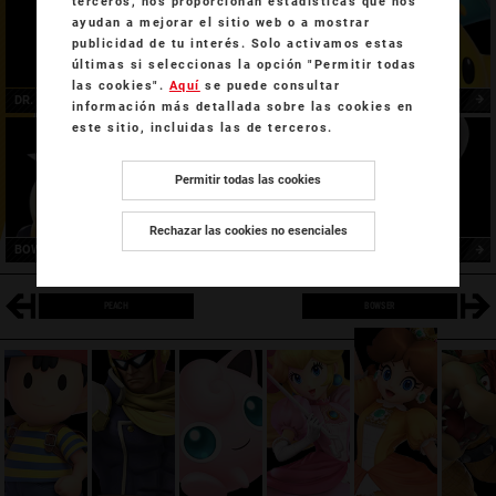
terceros, nos proporcionan estadísticas que nos
ayudan a mejorar el sitio web o a mostrar
publicidad de tu interés. Solo activamos estas
últimas si seleccionas la opción "Permitir todas
las cookies".
Aquí
se puede consultar
DR. MARIO
ROSALINA Y DESTELLO
información más detallada sobre las cookies en
este sitio, incluidas las de terceros.
Permitir todas las cookies
Rechazar las cookies no esenciales
BOWSER JR.
PLANTA PIRAÑA
PEACH
BOWSER