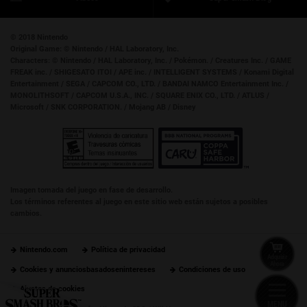
© 2018 Nintendo
Original Game:
© Nintendo / HAL Laboratory, Inc.
Characters:
© Nintendo / HAL Laboratory, Inc. / Pokémon. / Creatures Inc. / GAME
FREAK inc. / SHIGESATO ITOI / APE inc. / INTELLIGENT SYSTEMS / Konami Digital
Entertainment / SEGA / CAPCOM CO., LTD. / BANDAI NAMCO Entertainment Inc. /
MONOLITHSOFT / CAPCOM U.S.A., INC. / SQUARE ENIX CO., LTD. / ATLUS /
Microsoft / SNK CORPORATION. / Mojang AB / Disney
Imagen tomada del juego en fase de desarrollo.
Los términos referentes al juego en este sitio web están sujetos a posibles
cambios.
Nintendo.com
Política de privacidad
Adquirir
Ahora
Cookies y anunciosbasadosenintereses
Condiciones de uso
Ajustes de cookies
MENU