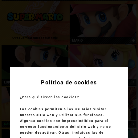
Otros Combatientes de esta serie
MARIO
Política de cookies
LUIGI
PEACH
¿Para qué sirven las cookies?
Las cookies permiten a los usuarios visitar
nuestro sitio web y utilizar sus funciones.
Algunas cookies son imprescindibles para el
DAISY
BOWSER
correcto funcionamiento del sitio web y no se
pueden desactivar. Otras, incluidas las de