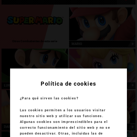
Otros Combatientes de esta serie
MARIO
Política de cookies
LUIGI
PEACH
¿Para qué sirven las cookies?
Las cookies permiten a los usuarios visitar
nuestro sitio web y utilizar sus funciones.
Algunas cookies son imprescindibles para el
DAISY
BOWSER
correcto funcionamiento del sitio web y no se
pueden desactivar. Otras, incluidas las de