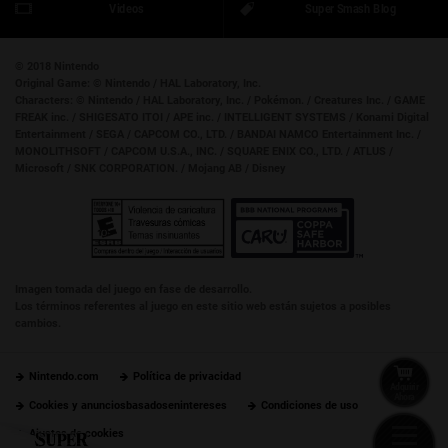
Videos
Super Smash Blog
© 2018 Nintendo
Original Game:
© Nintendo / HAL Laboratory, Inc.
Characters:
© Nintendo / HAL Laboratory, Inc. / Pokémon. / Creatures Inc. / GAME
FREAK inc. / SHIGESATO ITOI / APE inc. / INTELLIGENT SYSTEMS / Konami Digital
Entertainment / SEGA / CAPCOM CO., LTD. / BANDAI NAMCO Entertainment Inc. /
MONOLITHSOFT / CAPCOM U.S.A., INC. / SQUARE ENIX CO., LTD. / ATLUS /
Microsoft / SNK CORPORATION. / Mojang AB / Disney
Imagen tomada del juego en fase de desarrollo.
Los términos referentes al juego en este sitio web están sujetos a posibles
cambios.
Nintendo.com
Política de privacidad
Adquirir
Ahora
Cookies y anunciosbasadosenintereses
Condiciones de uso
Ajustes de cookies