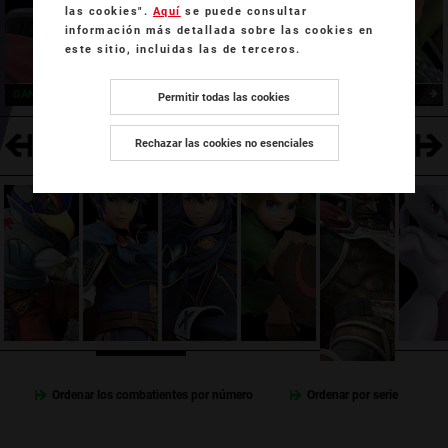
las cookies".
Aquí
se puede consultar
información más detallada sobre las cookies en
este sitio, incluidas las de terceros.
GANONDORF
TOON LINK
Permitir todas las cookies
Rechazar las cookies no esenciales
LINK NIÑO
MEWTWO
Ordenar los combatientes por número
Ordenar por serie