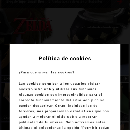
Blog de Super Smash Bros.
Entradas acerca de este combatientes
Otros Combatientes de esta serie
Política de cookies
¿Para qué sirven las cookies?
LINK
SHEIK
Las cookies permiten a los usuarios visitar
nuestro sitio web y utilizar sus funciones.
Algunas cookies son imprescindibles para el
correcto funcionamiento del sitio web y no se
pueden desactivar. Otras, incluidas las de
terceros, nos proporcionan estadísticas que nos
ayudan a mejorar el sitio web o a mostrar
ZELDA
LINK NIÑO
publicidad de tu interés. Solo activamos estas
últimas si seleccionas la opción "Permitir todas