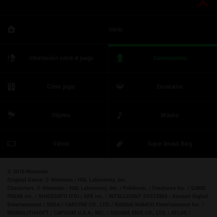
Inicio
Información sobre el juego
Combatientes
Cómo jugar
Escenarios
Objetos
Música
Videos
Super Smash Blog
© 2018 Nintendo
Original Game:
© Nintendo / HAL Laboratory, Inc.
Characters:
© Nintendo / HAL Laboratory, Inc. / Pokémon. / Creatures Inc. / GAME
FREAK inc. / SHIGESATO ITOI / APE inc. / INTELLIGENT SYSTEMS / Konami Digital
Entertainment / SEGA / CAPCOM CO., LTD. / BANDAI NAMCO Entertainment Inc. /
MONOLITHSOFT / CAPCOM U.S.A., INC. / SQUARE ENIX CO., LTD. / ATLUS /