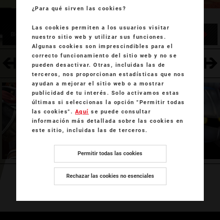
¿Para qué sirven las cookies?
Las cookies permiten a los usuarios visitar
Blog de Super Smash Bros.
Entradas acerca de este combatientes
nuestro sitio web y utilizar sus funciones.
Algunas cookies son imprescindibles para el
correcto funcionamiento del sitio web y no se
CHROM
META KNIGHT
pueden desactivar. Otras, incluidas las de
terceros, nos proporcionan estadísticas que nos
ayudan a mejorar el sitio web o a mostrar
publicidad de tu interés. Solo activamos estas
últimas si seleccionas la opción "Permitir todas
las cookies".
Aquí
se puede consultar
información más detallada sobre las cookies en
este sitio, incluidas las de terceros.
Permitir todas las cookies
Rechazar las cookies no esenciales
Ordenar los combatientes por número
Ordenar por serie