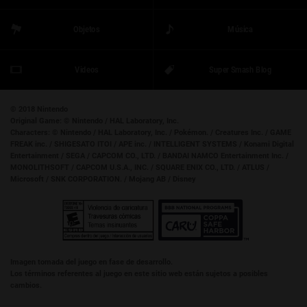
Objetos
Música
Videos
Super Smash Blog
© 2018 Nintendo
Original Game:
© Nintendo / HAL Laboratory, Inc.
Characters:
© Nintendo / HAL Laboratory, Inc. / Pokémon. / Creatures Inc. / GAME
FREAK inc. / SHIGESATO ITOI / APE inc. / INTELLIGENT SYSTEMS / Konami Digital
Entertainment / SEGA / CAPCOM CO., LTD. / BANDAI NAMCO Entertainment Inc. /
MONOLITHSOFT / CAPCOM U.S.A., INC. / SQUARE ENIX CO., LTD. / ATLUS /
Microsoft / SNK CORPORATION. / Mojang AB / Disney
Imagen tomada del juego en fase de desarrollo.
Los términos referentes al juego en este sitio web están sujetos a posibles
cambios.