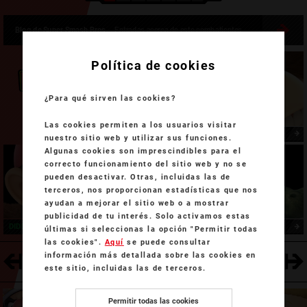
Blog de Super Smash Bros.
Entradas acerca de este combatientes
Política de cookies
¿Para qué sirven las cookies?
Las cookies permiten a los usuarios visitar
Otros Combatientes de esta serie
DONKEY KONG
nuestro sitio web y utilizar sus funciones.
Algunas cookies son imprescindibles para el
correcto funcionamiento del sitio web y no se
pueden desactivar. Otras, incluidas las de
terceros, nos proporcionan estadísticas que nos
ayudan a mejorar el sitio web o a mostrar
publicidad de tu interés. Solo activamos estas
DIDDY KONG
KING K. ROOL
últimas si seleccionas la opción "Permitir todas
las cookies".
Aquí
se puede consultar
información más detallada sobre las cookies en
ENTRENADOR
POKÉMON
LUCAS
este sitio, incluidas las de terceros.
Permitir todas las cookies