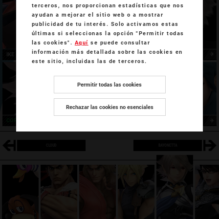
terceros, nos proporcionan estadísticas que nos
ayudan a mejorar el sitio web o a mostrar
publicidad de tu interés. Solo activamos estas
últimas si seleccionas la opción "Permitir todas
las cookies".
Aquí
se puede consultar
información más detallada sobre las cookies en
IKE
ROBIN
este sitio, incluidas las de terceros.
Permitir todas las cookies
Rechazar las cookies no esenciales
CORRIN
BYLETH
CLOUD
BAYONETTA