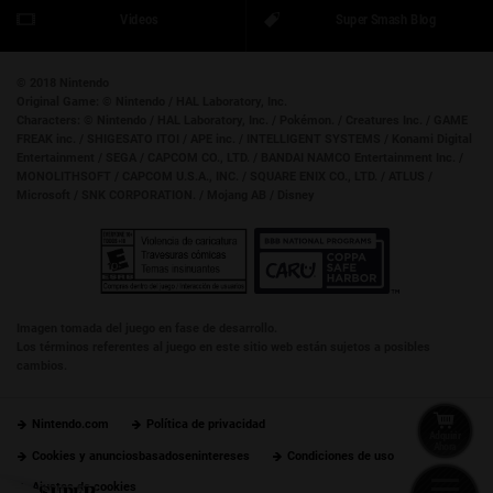
Videos
Super Smash Blog
© 2018 Nintendo
Original Game:
© Nintendo / HAL Laboratory, Inc.
Characters:
© Nintendo / HAL Laboratory, Inc. / Pokémon. / Creatures Inc. / GAME
FREAK inc. / SHIGESATO ITOI / APE inc. / INTELLIGENT SYSTEMS / Konami Digital
Entertainment / SEGA / CAPCOM CO., LTD. / BANDAI NAMCO Entertainment Inc. /
MONOLITHSOFT / CAPCOM U.S.A., INC. / SQUARE ENIX CO., LTD. / ATLUS /
Microsoft / SNK CORPORATION. / Mojang AB / Disney
Imagen tomada del juego en fase de desarrollo.
Los términos referentes al juego en este sitio web están sujetos a posibles
cambios.
Nintendo.com
Política de privacidad
Adquirir
Ahora
Cookies y anunciosbasadosenintereses
Condiciones de uso
Ajustes de cookies