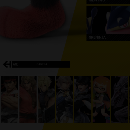
MEWTWO
GRENINJA
68:
CANELA