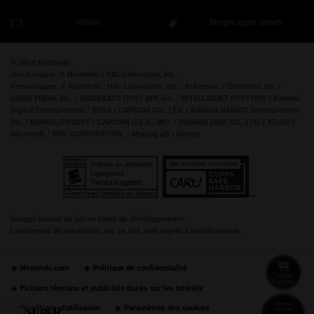
Vidéos
Blogue Super Smash
© 2018 Nintendo
Jeu d'origine:
© Nintendo / HAL Laboratory, Inc.
Personnages:
© Nintendo / HAL Laboratory, Inc. / Pokémon. / Creatures Inc. /
GAME FREAK inc. / SHIGESATO ITOI / APE inc. / INTELLIGENT SYSTEMS / Konami
Digital Entertainment / SEGA / CAPCOM CO., LTD. / BANDAI NAMCO Entertainment
Inc. / MONOLITHSOFT / CAPCOM U.S.A., INC. / SQUARE ENIX CO., LTD. / ATLUS /
Microsoft / SNK CORPORATION. / Mojang AB / Disney
Images issues du jeu en cours de développement.
Les termes du jeu utilisés sur ce site sont sujets à modifications.
Nintendo.com
Politique de confidentialité
Acheter
Maintenant
Fichiers témoins et publicités basés sur les intérêts
Conditions d'utilisation
Paramètres des cookies