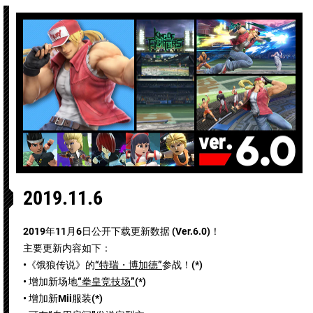
2019.11.6
2019年11月6日公开下载更新数据 (Ver.6.0)！
主要更新内容如下：
•《饿狼传说》的
“特瑞・博加德”
参战！(*)
• 增加新场地
“拳皇竞技场”
(*)
• 增加新Mii服装(*)