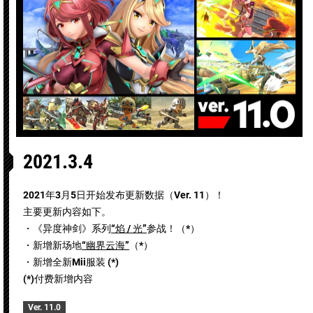
2021.3.4
2021年3月5日开始发布更新数据（Ver. 11）！
主要更新内容如下。
・《异度神剑》系列
“焰 / 光”
参战！（*）
・新增新场地
“幽界云海”
（*）
・新增全新Mii服装 (*)
(*)付费新增内容
Ver. 11.0