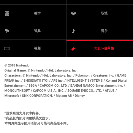
教学
场地
道具
音乐
视频
大乱斗部落格
© 2018 Nintendo
Original Game:
© Nintendo / HAL Laboratory, Inc.
Characters:
© Nintendo / HAL Laboratory, Inc. / Pokémon. / Creatures Inc. / GAME
FREAK inc. / SHIGESATO ITOI / APE inc. / INTELLIGENT SYSTEMS / Konami Digital
Entertainment / SEGA / CAPCOM CO., LTD. / BANDAI NAMCO Entertainment Inc. /
MONOLITHSOFT / CAPCOM U.S.A., INC. / SQUARE ENIX CO., LTD. / ATLUS /
Microsoft / SNK CORPORATION. / Mojang AB / Disney
游戏画面为开发中内容。
商品版内部分词彙以英文显示。
本网页内显示的用语部分可能与商品版不同。