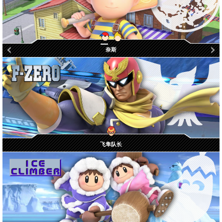
奈斯
琉加
飞隼队长