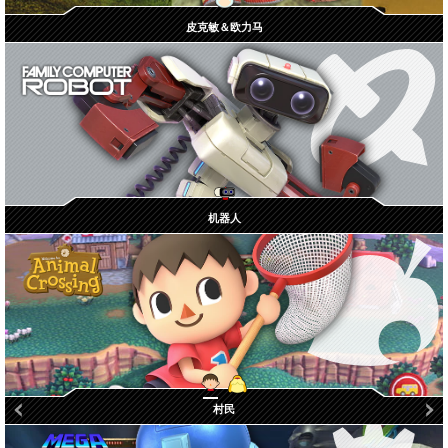
皮克敏＆欧力马
机器人
西施惠
村民