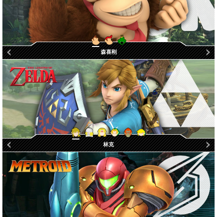
库鲁鲁王
森喜刚
迪迪刚
幼年林克
盖侬多夫
卡通林克
塞尔达
林克
希克