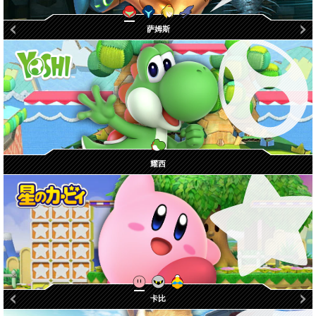
零装甲萨姆斯
黑暗萨姆斯
萨姆斯
利德雷
耀西
帝帝帝大王
魅塔骑士
卡比