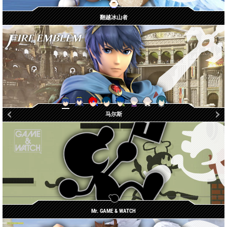
翻越冰山者
贝雷特 / 贝雷丝
马尔斯
露琪娜
库洛姆
鲁弗莱
罗伊
艾克
神威
Mr. GAME
& WATCH