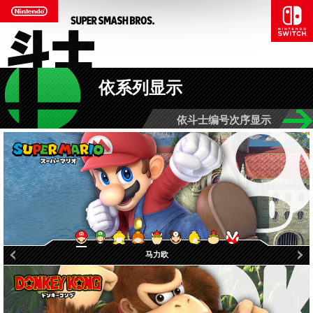
依系列显示
依斗士编号次序显示
罗莎塔＆琪琪
马力欧医生
桃花公主
菊花公主
酷霸王Jr.
马力欧
路易吉
酷霸王
吞食花