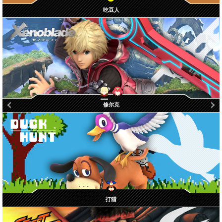
吃豆人
修尔克
焰 / 光
打猎