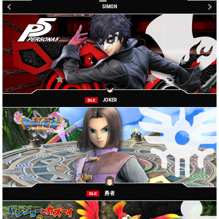
RICHTER
SIMON
JOKER
勇者