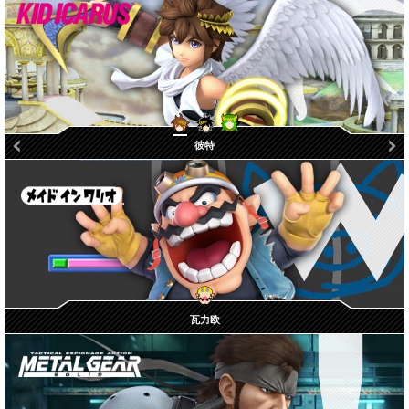
黑暗彼特
帕露蒂娜
彼特
瓦力欧