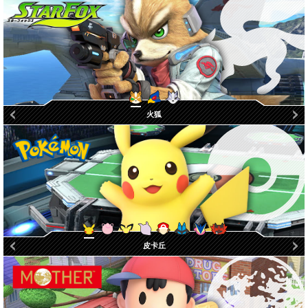
沃鲁夫
火狐
佛克
宝可梦训练家
炽焰咆哮虎
路卡利欧
甲贺忍蛙
皮卡丘
胖丁
皮丘
超梦