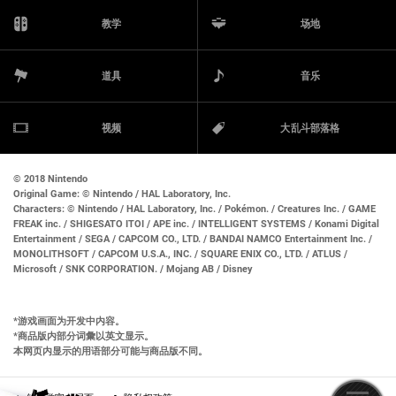
教学
场地
道具
音乐
视频
大乱斗部落格
© 2018 Nintendo
Original Game:
© Nintendo / HAL Laboratory, Inc.
Characters:
© Nintendo / HAL Laboratory, Inc. / Pokémon. / Creatures Inc. / GAME
FREAK inc. / SHIGESATO ITOI / APE inc. / INTELLIGENT SYSTEMS / Konami Digital
Entertainment / SEGA / CAPCOM CO., LTD. / BANDAI NAMCO Entertainment Inc. /
MONOLITHSOFT / CAPCOM U.S.A., INC. / SQUARE ENIX CO., LTD. / ATLUS /
Microsoft / SNK CORPORATION. / Mojang AB / Disney
游戏画面为开发中内容。
商品版内部分词彙以英文显示。
本网页内显示的用语部分可能与商品版不同。