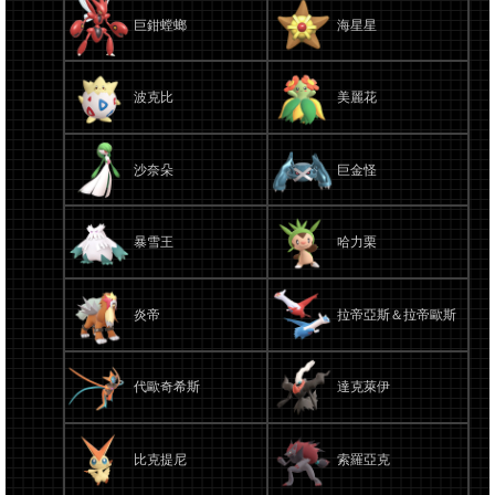
巨鉗螳螂
海星星
波克比
美麗花
沙奈朵
巨金怪
暴雪王
哈力栗
炎帝
拉帝亞斯＆拉帝歐斯
代歐奇希斯
達克萊伊
比克提尼
索羅亞克