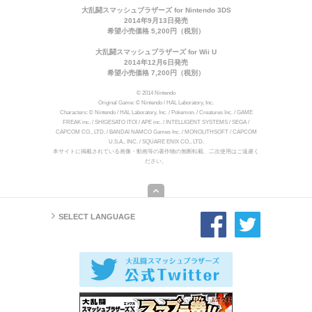
大乱闘スマッシュブラザーズ for Nintendo 3DS
2014年9月13日発売
希望小売価格 5,200円（税別）
大乱闘スマッシュブラザーズ for Wii U
2014年12月6日発売
希望小売価格 7,200円（税別）
© 2014 Nintendo
Original Game: © Nintendo / HAL Laboratory, Inc.
Characters: © Nintendo / HAL Laboratory, Inc. / Pokemon. / Creatures Inc. / GAME
FREAK inc. / SHIGESATO ITOI / APE inc. / INTELLIGENT SYSTEMS / SEGA /
CAPCOM CO., LTD. / BANDAI NAMCO Games Inc. / MONOLITHSOFT / CAPCOM
U.S.A., INC. / SQUARE ENIX CO., LTD.
本サイトに掲載されている画像・動画等の著作物の無断転載、二次使用はご遠慮く
ださい。
SELECT LANGUAGE